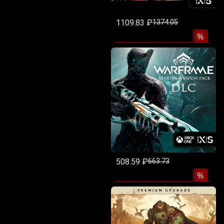
1109.83 ₽
1374.05
%
508.59 ₽
663.73
%