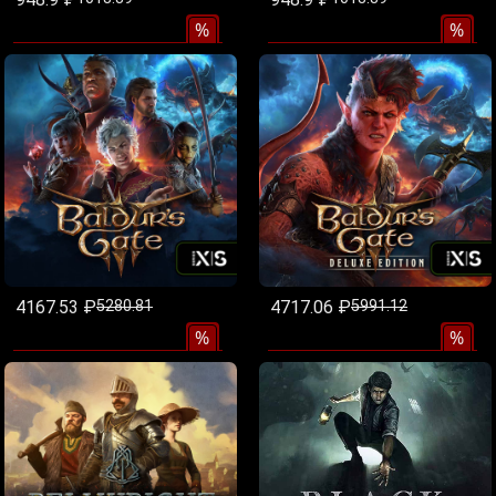
%
%
4167.53 ₽
5280.81
4717.06 ₽
5991.12
%
%