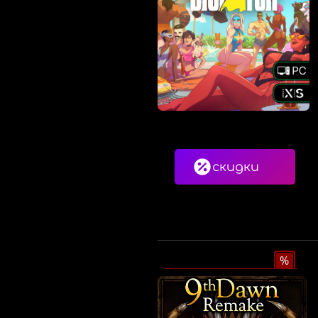
скидки
%