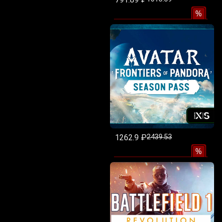
%
1262.9 ₽
2439.53
%