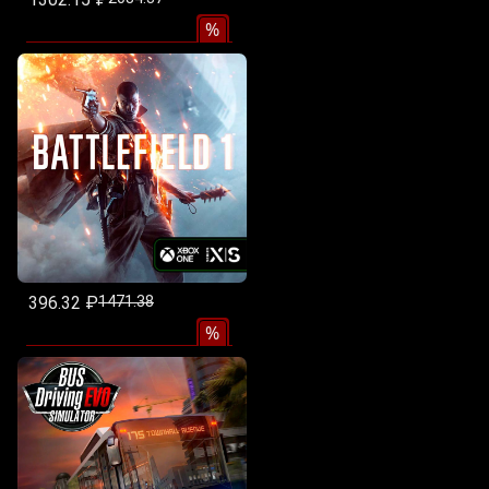
%
396.32 ₽
1471.38
%