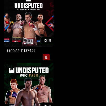
1109.83 ₽
1374.05
%