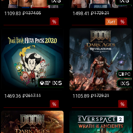
1109.83 ₽
1374.05
1498.41 ₽
1729.21
%
Хит
%
1469.36 ₽
2617.11
1105.89 ₽
1729.21
%
%