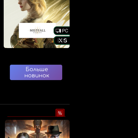
Больше
новинок
%