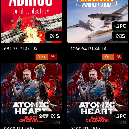
682.73 ₽
1374.05
1066.64 ₽
1658.18
Хит
%
Хит
%
948.9 ₽
1018.89
948.9 ₽
1018.89