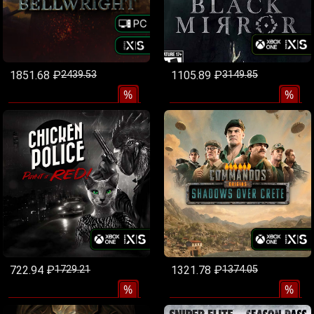
1851.68 ₽
2439.53
1105.89 ₽
3149.85
%
%
722.94 ₽
1729.21
1321.78 ₽
1374.05
%
%