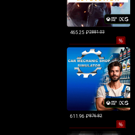
465.25 ₽
2881.03
%
611.96 ₽
876.82
%