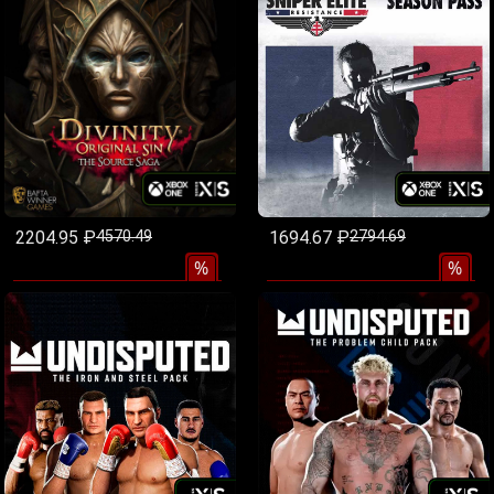
2204.95 ₽
4570.49
1694.67 ₽
2794.69
%
%