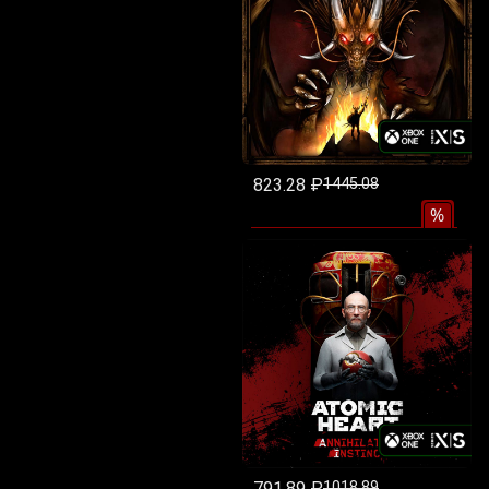
823.28 ₽
1445.08
%
791.89 ₽
1018.89