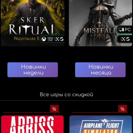
Новинки
Новинки
недели
месяца
Все игры со скидкой
%
%