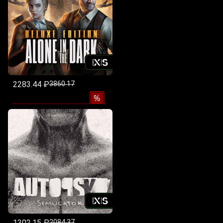
2283.44 ₽
3860.17
%
1302.15 ₽
2084.37