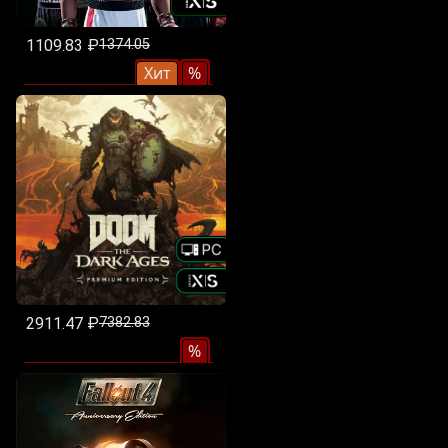
1109.83 ₽
1374.05
Хит
%
2911.47 ₽
7382.83
%