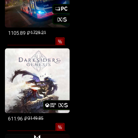
1105.89 ₽
1729.21
%
611.96 ₽
3149.85
%