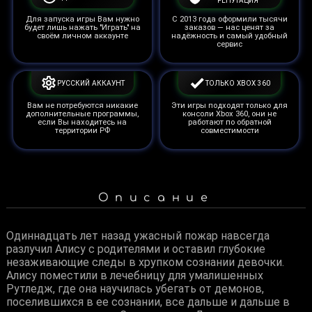
РЕПУТАЦИЯ
Для запуска игры Вам нужно
С 2013 года оформили тысячи
будет лишь нажать "Играть" на
заказов — нас ценят за
своём личном аккаунте
надёжность и самый удобный
сервис
РУССКИЙ АККАУНТ
ТОЛЬКО XBOX 360
Вам не потребуются никакие
Эти игры подходят только для
дополнительные программы,
консоли Xbox 360, они не
если Вы находитесь на
работают по обратной
территории РФ
совместимости
Описание
Одиннадцать лет назад ужасный пожар навсегда
разлучил Алису с родителями и оставил глубокие
незаживающие следы в хрупком сознании девочки.
Алису поместили в лечебницу для умалишенных
Рутледж, где она научилась убегать от демонов,
поселившихся в ее сознании, все дальше и дальше в