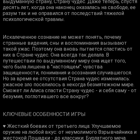
выдуманную страну, Страну чудес. Даже теперь, спустя
десять лет, когда она наконец оказалась на свободе, ее
разум так и не оправился от последствий тяжелой
психологической травмы.
Искалеченное сознание не может понять, почему
странные видения, сны и воспоминания вызывают
такой ужас. Поэтому она вновь пытается спастись от
них в Стране чудес. Она всегда так делала. В
путешествии по выдуманному миру она ищет того,
чего была лишена в "настоящем": чувства
защищенности, понимания и осознания случившегося.
Но за время ее отсутствия Страна чудес изменилась:
ужасное зло поселилось в некогда безмятежном мире.
Сможет ли Алиса спасти Страну чудес - и себя саму - от
безумия, поглотившего все вокруг?
КЛЮЧЕВЫЕ ОСОБЕННОСТИ ИГРЫ
♥ Жесткий боевик от третьего лица: Улучшаемое
оружие на любой вкус: от неумолимого Взрывчайника и
жестокой Лошадки - до классики: Бурлатного меча.