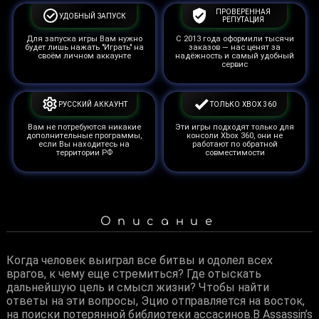
ПРОВЕРЕННАЯ
УДОБНЫЙ ЗАПУСК
РЕПУТАЦИЯ
Для запуска игры Вам нужно
С 2013 года оформили тысячи
будет лишь нажать "Играть" на
заказов — нас ценят за
своём личном аккаунте
надёжность и самый удобный
сервис
РУССКИЙ АККАУНТ
ТОЛЬКО XBOX 360
Вам не потребуются никакие
Эти игры подходят только для
дополнительные программы,
консоли Xbox 360, они не
если Вы находитесь на
работают по обратной
территории РФ
совместимости
Описание
Когда человек выиграл все битвы и одолел всех
врагов, к чему еще стремиться? Где отыскать
дальнейшую цель и смысл жизни? Чтобы найти
ответы на эти вопросы, Эцио отправляется на восток,
на поиски потерянной библиотеки ассасинов.В Assassin’s