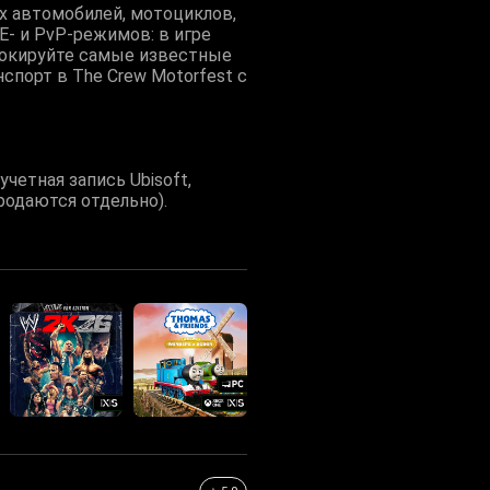
х автомобилей, мотоциклов,
E- и PvP-режимов: в игре
локируйте самые известные
нспорт в The Crew Motorfest с
четная запись Ubisoft,
продаются отдельно).