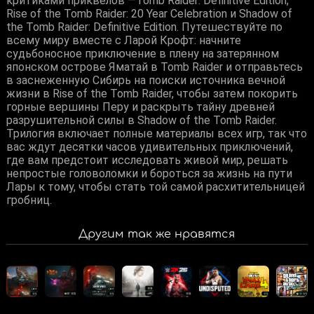
критиками приквелов —Tomb Raider: Definitive Edition,
Rise of the Tomb Raider: 20 Year Celebration и Shadow of
the Tomb Raider: Definitive Edition. Путешествуйте по
всему миру вместе с Ларой Крофт: начните
судьбоносное приключение в плену на затерянном
японском острове Яматай в Tomb Raider и отправьтесь
в заснеженную Сибирь на поиски источника вечной
жизни в Rise of the Tomb Raider, чтобы затем покорить
горные вершины Перу и раскрыть тайну древней
разрушительной силы в Shadow of the Tomb Raider.
Трилогия включает полные материалы всех игр, так что
вас ждут десятки часов удивительных приключений,
где вам предстоит исследовать живой мир, решать
непростые головоломки и бороться за жизнь на пути
Лары к тому, чтобы стать той самой расхитительницей
гробниц.
Другим так же нравятся