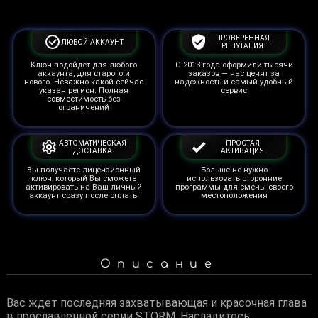
ПРОВЕРЕННАЯ
ЛЮБОЙ АККАУНТ
РЕПУТАЦИЯ
Ключ подойдет для любого
С 2013 года оформили тысячи
аккаунта, для старого и
заказов — нас ценят за
нового. Неважно какой сейчас
надёжность и самый удобный
указан регион. Полная
сервис
совместимость без
ограничений
АВТОМАТИЧЕСКАЯ
ПРОСТАЯ
ДОСТАВКА
АКТИВАЦИЯ
Вы получаете лицензионный
Больше не нужно
ключ, который Вы сможете
использовать сторонние
активировать на Ваш личный
программы для смены своего
аккаунт сразу после оплаты
местоположения
Описание
Вас ждет последняя захватывающая и красочная глава
в прославленной серии STORM. Насладитесь