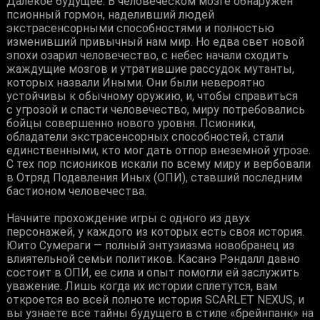
Далекое будущее. В человеческом мозге обнаружен
псионный гормон, наделивший людей
экстрасенсорными способностями и полностью
изменивший привычный нам мир. Но едва свет новой
эпохи озарил человечество, с небес начали сходить
жаждущие мозгов и утратившие рассудок мутанты,
которых назвали Иными. Они были невероятно
устойчивы к обычному оружию, и, чтобы справиться
с угрозой и спасти человечество, миру потребовались
бойцы совершенно нового уровня. Псионики,
обладатели экстрасенсорных способностей, стали
единственными, кто мог дать отпор внеземной угрозе.
С тех пор псиоников искали по всему миру и вербовали
в Отряд Подавления Иных (ОПИ), ставший последним
бастионом человечества.
Начните прохождение игры с одного из двух
персонажей, у каждого из которых есть своя история.
Юито Сумераги — полный энтузиазма новобранец из
влиятельной семьи политиков. Касанэ Рэндалл давно
состоит в ОПИ, ее сила и опыт помогли ей заслужить
уважение. Лишь когда их истории сплетутся, вам
откроется во всей полноте история SCARLET NEXUS, и
вы узнаете все тайны будущего в стиле «брейнпанк» на