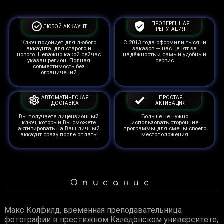
ПРОВЕРЕННАЯ
ЛЮБОЙ АККАУНТ
РЕПУТАЦИЯ
Ключ подойдет для любого
С 2013 года оформили тысячи
аккаунта, для старого и
заказов — нас ценят за
нового. Неважно какой сейчас
надёжность и самый удобный
указан регион. Полная
сервис
совместимость без
ограничений
АВТОМАТИЧЕСКАЯ
ПРОСТАЯ
ДОСТАВКА
АКТИВАЦИЯ
Вы получаете лицензионный
Больше не нужно
ключ, который Вы сможете
использовать сторонние
активировать на Ваш личный
программы для смены своего
аккаунт сразу после оплаты
местоположения
Описание
Макс Колфилд, временная преподавательница
фотографии в престижном Каледонском университете,