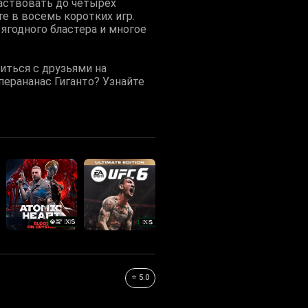
частвовать до четырех
те в восемь коротких игр.
ягодного бластера и многое
иться с друзьями на
ерананас Гиганто? Узнайте
⭐ 5.0