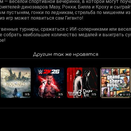
м — веселой спортивной вечеринке, в которой могут поу
риятелей-динозавров Мазу, Рокки, Билла и Кроху и сыграй
м пустыням, гонки по ледникам, стрельба по мишеням из 
 из игр может появиться сам Гиганто!
венные турниры, сражаться с ИИ-соперниками или весел
е собрать наибольшее количество медалей и выиграть суп
ре!
Другим так же нравятся