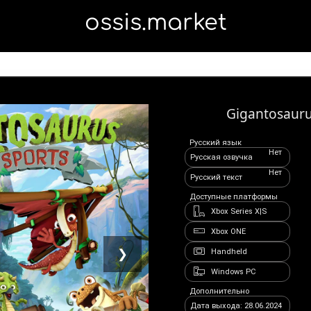
ossis.market
Gigantosauru
Русский язык
Нет
Русская озвучка
Нет
Русский текст
Доступные платформы
Xbox Series X|S
Xbox ONE
❯
Handheld
Windows PC
Дополнительно
Дата выхода: 28.06.2024