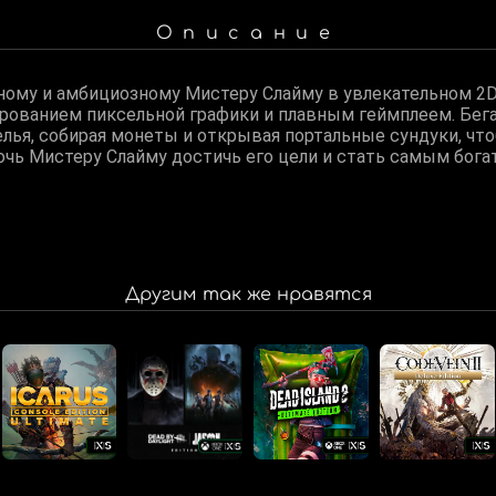
Описание
ному и амбициозному Мистеру Слайму в увлекательном 2
рованием пиксельной графики и плавным геймплеем. Бегай
елья, собирая монеты и открывая портальные сундуки, чт
очь Мистеру Слайму достичь его цели и стать самым бог
Другим так же нравятся