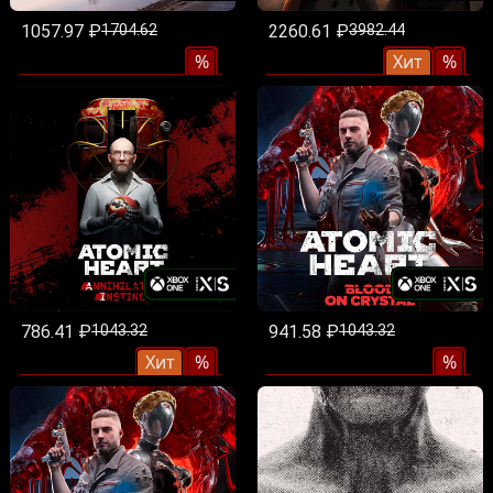
1057.97 ₽
1704.62
2260.61 ₽
3982.44
%
Хит
%
786.41 ₽
1043.32
941.58 ₽
1043.32
Хит
%
%