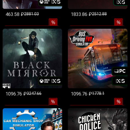
463.58 ₽
2881.03
1833.86 ₽
2512.88
%
%
1096.76 ₽
3247.66
1096.76 ₽
1778.1
%
%