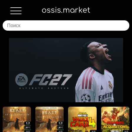
ossis.market