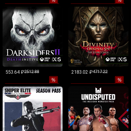
%
%
553.64 ₽
2512.88
2183.02 ₽
4717.22
%
%