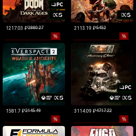
1217.03 ₽
2880.27
2113.19 ₽
5452
%
%
1581.7 ₽
2145.49
3114.09 ₽
4717.22
%
%