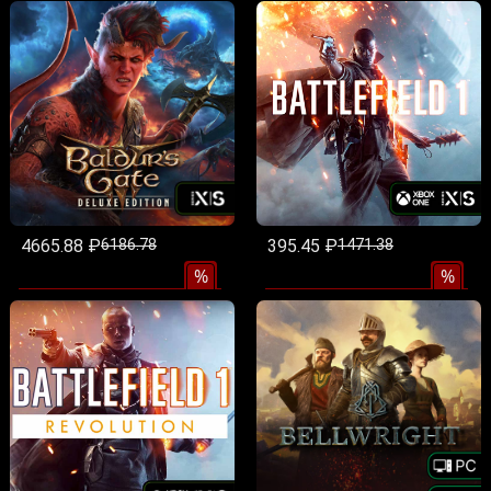
4665.88 ₽
6186.78
395.45 ₽
1471.38
%
%