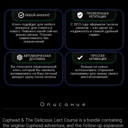
ПРОВЕРЕННАЯ
ЛЮБОЙ АККАУНТ
РЕПУТАЦИЯ
Ключ подойдет для любого
С 2013 года оформили тысячи
аккаунта, для старого и
заказов — нас ценят за
нового. Неважно какой сейчас
надёжность и самый удобный
указан регион. Полная
сервис
совместимость без
ограничений
АВТОМАТИЧЕСКАЯ
ПРОСТАЯ
ДОСТАВКА
АКТИВАЦИЯ
Вы получаете лицензионный
Больше не нужно
ключ, который Вы сможете
использовать сторонние
активировать на Ваш личный
программы для смены своего
аккаунт сразу после оплаты
местоположения
Описание
Cuphead & The Delicious Last Course is a bundle containing
the original Cuphead adventure, and the follow-up expansion