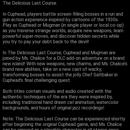
The Delicious Last Course.
In Cuphead, players battle screen-filling bosses in a run and
gun action experience inspired by cartoons of the 1930s.
Play as Cuphead or Mugman (in single player or local co-op)
as you traverse strange worlds, acquire new weapons, learn
powerful super moves, and discover hidden secrets while
you try to pay your debt back to the devil!
In The Delicious Last Course, Cuphead and Mugman are
joined by Ms. Chalice for a DLC add-on adventure on a brand
new island! With new weapons, new charms, and Ms. Chalice’s
brand new abilities, take on a new cast of wacky,
transforming bosses to assist the jolly Chef Saltbaker in
Cuphead’s final challenging quest.
Both titles contain visuals and audio created with the
authentic techniques of the era they were inspired by,
including traditional hand drawn cel animation, watercolor
backgrounds, and hours of original jazz recordings!
Note: The Delicious Last Course can be experienced shortly
after beginning the original Cuphead game, and Ms. Chalice
can be enjoyed as a playable character in all stages once