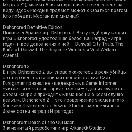
Морган Ю), меняя облик и скрываясь прямо у всех на
виду. Здесь каждый предмет может оказаться врагом.
Кто победит: Морган или мимики?
Dishonored Definitive Edition
Полное собрание игр Dishonored. В эту подборку входят
игра Dishonored, удостоенная более 100 наград «Игра
года», и все дополнения к ней — Dunwall City Trials, The
Knife of Dunwall, The Brigmore Witches и Void Walker’s
Arsenal.
Dishonored 2
В игре Dishonored 2 вы снова окажетесь в роли убийцы
со сверхъестественными способностями. Сайт
Eurogamer признал её «шедевром», а Game Informer
считает, что «эта история о мести — одна из лучших в
своём жанре и проходить мимо неё ни в коем случае
нельзя». Dishonored 2 — это продолжение знаменитого
боевика Dishonored от Arkane Studios, завоевавшего
более сотни наград «Игра года».
Dishonored: Death of the Outsider
Знаменитый разработчик игр Arkane® Studios