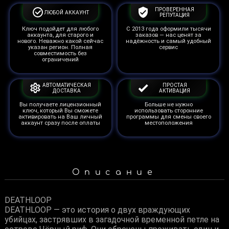
ПРОВЕРЕННАЯ
ЛЮБОЙ АККАУНТ
РЕПУТАЦИЯ
Ключ подойдет для любого
С 2013 года оформили тысячи
аккаунта, для старого и
заказов — нас ценят за
нового. Неважно какой сейчас
надёжность и самый удобный
указан регион. Полная
сервис
совместимость без
ограничений
АВТОМАТИЧЕСКАЯ
ПРОСТАЯ
ДОСТАВКА
АКТИВАЦИЯ
Вы получаете лицензионный
Больше не нужно
ключ, который Вы сможете
использовать сторонние
активировать на Ваш личный
программы для смены своего
аккаунт сразу после оплаты
местоположения
Описание
DEATHLOOP
DEATHLOOP — это история о двух враждующих
убийцах, застрявших в загадочной временной петле на