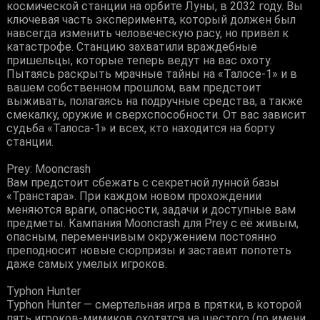
космической станции на орбите Луны, в 2032 году. Вы
ключевая часть эксперимента, который должен был
навсегда изменить человеческую расу, но привёл к
катастрофе. Станцию захватили враждебные
пришельцы, которые теперь ведут на вас охоту.
Пытаясь раскрыть мрачные тайны на «Талосе-1» и в
вашем собственном прошлом, вам предстоит
выживать, полагаясь на подручные средства, а также
смекалку, оружие и сверхспособности. От вас зависит
судьба «Талоса-1» и всех, кто находится на борту
станции.
Prey: Mooncrash
Вам предстоит сбежать с секретной лунной базы
«Транстара». При каждом новом прохождении
меняются враги, опасности, задачи и доступные вам
предметы. Кампания Mooncrash для Prey с её живым,
опасным, переменчивым окружением постоянно
преподносит новые сюрпризы и заставит попотеть
даже самых умелых игроков.
Typhon Hunter
Typhon Hunter — смертельная игра в прятки, в которой
пять игроков-мимиков охотятся на шестого (по имени