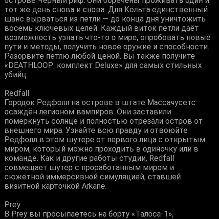
острове Чёрный риф. Они обречены проживать один и
тот же день снова и снова. Для Кольта единственный
шанс вырваться из петли — до конца дня уничтожить
восемь ключевых целей. Каждый виток петли даёт
возможность узнать что-то о мире, опробовать новые
пути и методы, получить новое оружие и способности.
Разорвите петлю любой ценой. Вы также получите
«DEATHLOOP: комплект Deluxe» для самых стильных
убийц.
Redfall
Городок Редфолл на острове в штате Массачусетс
осаждён легионом вампиров. Они заставили
померкнуть солнце и полностью отрезали остров от
внешнего мира. Узнайте всю правду и отвоюйте
Редфолл в этом шутере от первого лица с открытым
миром, который можно проходить в одиночку или в
команде. Как и другие работы студии, Redfall
совмещает шутер с проработанным миром и
сюжетной иммерсивной симуляцией, ставшей
визитной карточкой Arkane.
Prey
В Prey вы просыпаетесь на борту «Талоса-1»,