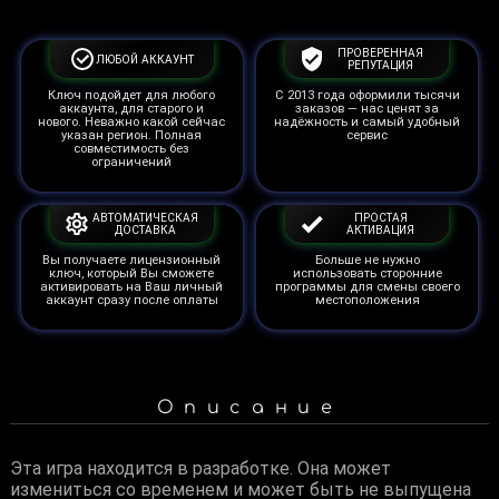
ПРОВЕРЕННАЯ
ЛЮБОЙ АККАУНТ
РЕПУТАЦИЯ
Ключ подойдет для любого
С 2013 года оформили тысячи
аккаунта, для старого и
заказов — нас ценят за
нового. Неважно какой сейчас
надёжность и самый удобный
указан регион. Полная
сервис
совместимость без
ограничений
АВТОМАТИЧЕСКАЯ
ПРОСТАЯ
ДОСТАВКА
АКТИВАЦИЯ
Вы получаете лицензионный
Больше не нужно
ключ, который Вы сможете
использовать сторонние
активировать на Ваш личный
программы для смены своего
аккаунт сразу после оплаты
местоположения
Описание
Эта игра находится в разработке. Она может
измениться со временем и может быть не выпущена