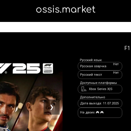
ossis.market
F1
Русский язык
Нет
Русская озвучка
Нет
Русский текст
Доступные платформы
Xbox Series X|S
Дополнительно
Дата выхода: 11.07.2025
❯
На двоих 🎮 🎮