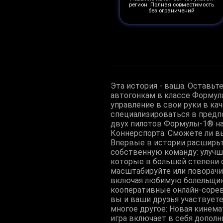
регион. Полная совместимость
без ограничений
Эта история - ваша. Оставьт
автогонкам в классе Формула
управление в свои руки в к
специализироваться в предпо
двух пилотов Формулы-1® на 
Коннерспорта. Сможете ли вы
Впервые в истории расширьте
собственную команду: улучш
которые в большей степени
масштабируйте или поворачи
включая любимую болельщика
кооперативные онлайн-соре
вы и ваши друзья участвует
многое другое: Новая кинем
игра включает в себя допол