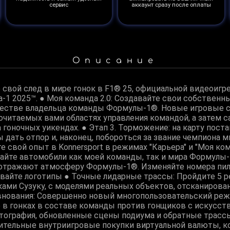
сервис
аккаунт сразу после оплаты
Описание
е свой след в мире гонок в F1® 25, официальной видеоигр
-1 2025™. ● Моя команда 2.0: Создавайте свои собствен
ачестве владельца команды Формулы-1®. Новые игровые
читаемых вами областях управления командой, а затем са
гоночных уикендах. ● Этап 3. Торможение: на карту пост
 дать отпор и, наконец, побороться за звание чемпиона ми
 свой опыт в Konnersport в режимах "Карьера" и "Моя ко
айте автомобили как моей команды, так и мира Формулы-
 отражают атмосферу Формулы-1®. Изменяйте номера пил
вайте логотипы ● Точные лидарные трассы: Пройдите 5 р
ми Сузуку, с моделями реальных объектов, отсканиров
внования: Совершенно новый многопользовательский реж
е в гонках в составе команды против гонщиков с искусст
атография, обновленные сцены подиума и обратные трассы
нительные внутриигровые покупки виртуальной валюты, 