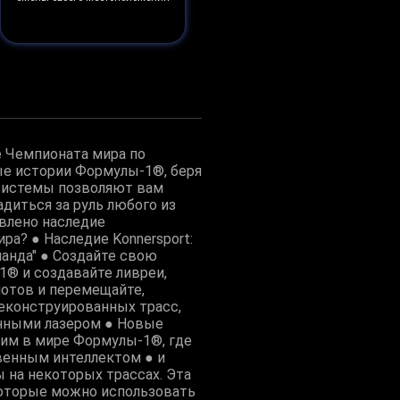
е Чемпионата мира по
ные истории Формулы-1®, беря
 системы позволяют вам
диться за руль любого из
авлено наследие
ра? ● Наследие Konnersport:
манда" ● Создайте свою
1® и создавайте ливреи,
отов и перемещайте,
еконструированных трасс,
анными лазером ● Новые
им в мире Формулы-1®, где
венным интеллектом ● и
 на некоторых трассах. Эта
которые можно использовать