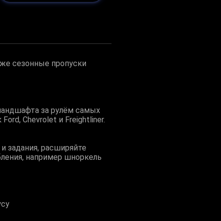
акже сезонные пропуски
ландшафта за рулём самых
, Chevrolet и Freightliner.
 и задания, расширяйте
бления, например шноркель
усу