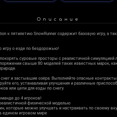
Описание
dition к пятилетию SnowRunner содержит базовую игру, а т
 игру о езде по бездорожью!
 покорять суровые просторы с реалистичной симуляцией 
яжении свыше 80 моделей таких известных марок, как Ford
природе.
, снег и застывшие озёра. Выполняйте опасные контракты
руйте его, устанавливая улучшения и различные приспосо
ков или цепи для езды по снегу.
оманде до 4 игроков!
 реалистичной физической моделью
н, которые можно улучшать и настраивать по своему вк
в едином игровом мире