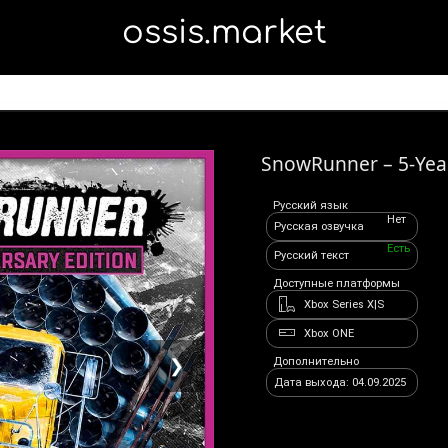
ossis.market
SnowRunner – 5-Year
Русский язык
Нет
Русская озвучка
Есть
Русский текст
Доступные платформы
Xbox Series X|S
Xbox ONE
Дополнительно
❯
Дата выхода: 04.09.2025