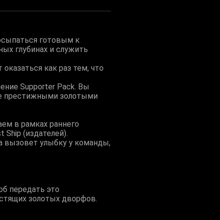
росыпаться готовым к
ных глубинах и служить
 оказаться как раз тем, что
нение Supporter Pack. Вы
кже престижными золотыми
аем в рамках раннего
 Ship (издателей).
а вызовет улыбку у команды,
соб передать это
лестящих золотых дворфов.