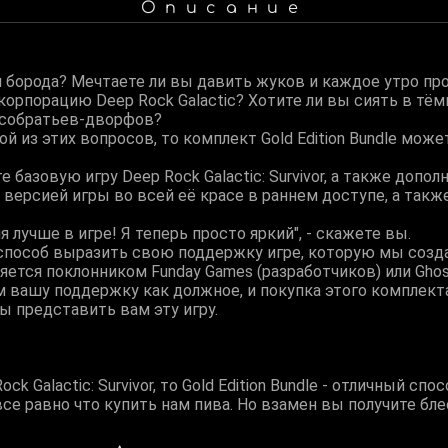
Описание
ли борода? Мечтаете ли вы давить жуков и каждое утро п
орпорацию Deep Rock Galactic? Хотите ли вы сиять в тём
 собратьев-дворфов?
ой из этих вопросов, то комплект Gold Edition Bundle может
 базовую игру Deep Rock Galactic: Survivor, а также допол
 версией игры во всей её красе в раннем доступе, а та
я лучше в игре! Я теперь просто яркий", - скажете вы.
 способ выразить свою поддержку игре, которую мы созд
ляется поклонником Funday Games (разработчиков) или Ghost
 вашу поддержку как должное, и покупка этого комплект
бы представить вам эту игру.
ck Galactic: Survivor, то Gold Edition Bundle - отличный спо
 все равно что купить нам пива. Но взамен вы получите б