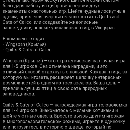
Станьте мастером лоскутного шитья и орнитологом
благодаря набору из цифровых версий двух
знаменитых настольных игр. Шейте чудные лоскутные
одеяла, привлекая очаровательных котят в Quilts and
Cats of Calico, или создавайте живописные
заповедники, полные уникальных птиц, в Wingspan.
В комплект входят:
- Wingspan (Крылья)
- Quilts & Cats of Calico
Wingspan (Крылья) – это стратегическая карточная игра
для 1-5 игроков. Она отмечена наградами, и это
отличный способ отдохнуть с пользой. Каждая птица, за
которую вы играете, расширяет цепочку интересных
возможностей в одном из трех ареалов. Ваша цель –
привлечь лучших птиц в свою сеть природных
заповедников.
Quilts & Cats of Calico — награждаемая игра-головоломка
для 1-4 игроков. Знакомьтесь с милыми котиками и
шейте уютные одеяла. Бросьте вызов другим игрокам
в многопользовательском режиме, играйте в одиночку
или погрузитесь в историю о швеце, который по