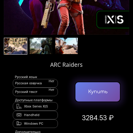
ARC Raiders
Русский язык
Нет
Русская озвучка
Нет
Купить
Русский текст
Доступные платформы
Xbox Series X|S
Handheld
3284.53 ₽
Windows PC
Дополнительно