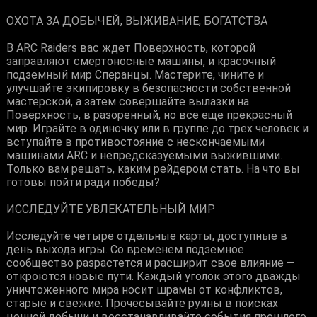
ОХОТА ЗА ДОБЫЧЕЙ, ВЫЖИВАНИЕ, БОГАТСТВА
В ARC Raiders вас ждет Поверхность, которой
заправляют смертоносные машины, и красочный
подземный мир Сперанцы. Мастерите, чините и
улучшайте экипировку в безопасности собственной
мастерской, а затем совершайте вылазки на
Поверхность, в разоренный, но все еще прекрасный
мир. Играйте в одиночку или в группе до трех человек и
вступайте в противостояние с нескончаемыми
машинами ARC и непредсказуемыми выжившими.
Только вам решать, каким рейдером стать. На что вы
готовы пойти ради победы?
ИССЛЕДУЙТЕ УВЛЕКАТЕЛЬНЫЙ МИР
Исследуйте четыре отдельные карты, доступные в
день выхода игры. Со временем подземное
сообщество разрастется и расширит свое влияние —
откроются новые пути. Каждый уголок этого дважды
уничтоженного мира носит шрамы от конфликтов,
старые и свежие. Прочесывайте руины в поисках
ценной добычи и восстанавливайте события прошлого,