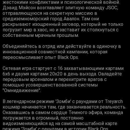
жестокими конфликтами и психологической войной.
Дэвид Мэйсон возглавляет элитную команду JSOC,
отправляющуюся на секретную миссию в
средиземноморский город Авалон. Там они
раскрывают изощренный заговор, который не только
погрузит мир в хаос, но и заставит их столкнуться с
собственным мрачным прошлым.
Объединяйтесь в отряд или действуйте в одиночку в
инновационной совместной кампании, которая
переосмысливает опыт Black Ops.
Сетевая игра стартует с 16 захватывающими картами
6х6 и двумя картами 20х20 в день выхода. Овладейте
передовым арсеналом и перехитрите врагов с
помощью усовершенствованной системы
''Омнидвижение''.
В легендарном режиме 'Зомби' с раундами от Treyarch
кошмар начинается там, где заканчивается реальность.
Оказавшись в самом сердце Темного эфира, команда
погружается в огромный, постоянно
видоизменяющийся ад на самой масштабной карте
режима 'Зомби' с раундами в истории Black Ops.