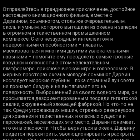
Отправляйтесь в грандиозное приключение, достойное
настоящего анимационного фильма, вместе с
Дарвином, осьминогом, столь же очаровательным,
сколь и умным, которого вытащили из океана и заперли
в огромном и таинственном промышленном
комплексе. С его незаурядным интеллектом и
невероятными способностями – плавать,
маскироваться и многими другими увлекательными
навыками – помогите ему преодолеть самые грозные
ловушки и опасности в этом увлекательном
платформере, приключенческой игре и головоломке. В
мирных просторах океана молодой осьминог Дарвин
исследует морские глубины... пока странный луч света
не пронзает бездну и не вытягивает его на
поверхность. Выброшенный из своего водного мира, он
просыпается дезориентированным посреди гигантской
свалки, окруженный зловещей фабрикой. Но что-то не
так. Среди угрожающих машин, странных резервуаров
для хранения и таинственных и опасных существ и
персонажей, населяющих это место, Дарвин понимает,
что он в опасности. Чтобы вернуться в океан, Дарвину
придется перехитрить, эволюционировать и раскрыть
игрокам тайны заговора, который выходит за рамки