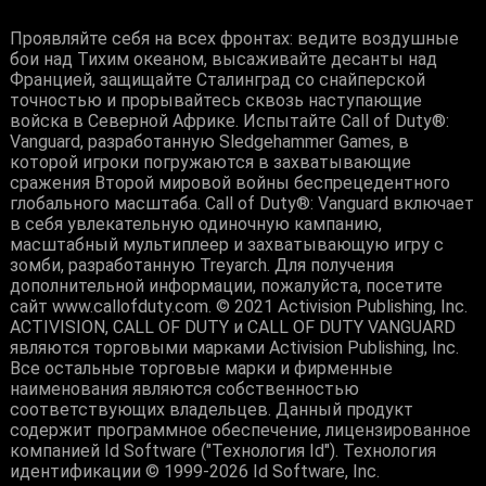
Проявляйте себя на всех фронтах: ведите воздушные
бои над Тихим океаном, высаживайте десанты над
Францией, защищайте Сталинград со снайперской
точностью и прорывайтесь сквозь наступающие
войска в Северной Африке. Испытайте Call of Duty®:
Vanguard, разработанную Sledgehammer Games, в
которой игроки погружаются в захватывающие
сражения Второй мировой войны беспрецедентного
глобального масштаба. Call of Duty®: Vanguard включает
в себя увлекательную одиночную кампанию,
масштабный мультиплеер и захватывающую игру с
зомби, разработанную Treyarch. Для получения
дополнительной информации, пожалуйста, посетите
сайт www.callofduty.com. © 2021 Activision Publishing, Inc.
ACTIVISION, CALL OF DUTY и CALL OF DUTY VANGUARD
являются торговыми марками Activision Publishing, Inc.
Все остальные торговые марки и фирменные
наименования являются собственностью
соответствующих владельцев. Данный продукт
содержит программное обеспечение, лицензированное
компанией Id Software ("Технология Id"). Технология
идентификации © 1999-2026 Id Software, Inc.