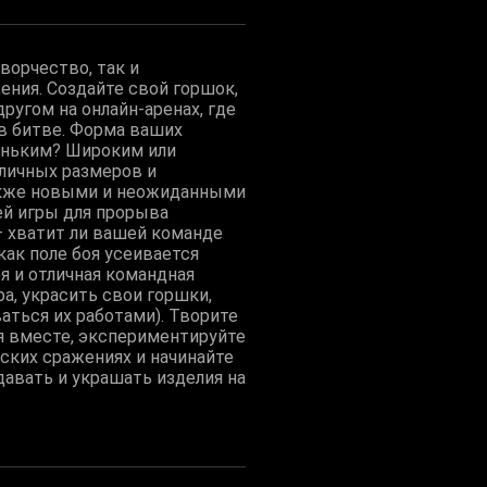
творчество, так и
ния. Создайте свой горшок,
ругом на онлайн-аренах, где
в битве. Форма ваших
леньким? Широким или
зличных размеров и
также новыми и неожиданными
ей игры для прорыва
— хватит ли вашей команде
как поле боя усеивается
я и отличная командная
а, украсить свои горшки,
аться их работами). Творите
я вместе, экспериментируйте
ьских сражениях и начинайте
давать и украшать изделия на