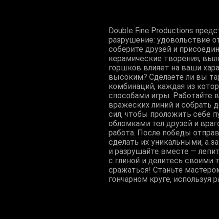
Double Fine Productions пред
разрушение: удовольствие о
соберите друзей и присоедин
керамические творения, выл
горшков влияет на ваши хар
высоким? Сделаете ли вы та
комбинаций, каждая из кото
способами игры. Работайте 
вражеских линий и собрать 
сил, чтобы проложить себе пу
обломками тел друзей и враг
работа. После победы отправ
сделать их уникальными, а з
и разрушайте вместе — лепи
с глиной и делитесь своими 
сражаться! Станьте мастером
гончарном круге, используя 