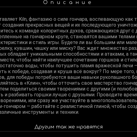
Описание
ставляет Kiln, фантазию о силе гончара, воспевающую как 
т создания прекрасных вещей и их последующего уничтоже
итесь к команде колоритных духов, сражающихся друг с д
епленные на гончарном круге, становятся вашими телами 
актеристики и стиль игры. Будете ли вы большим или ма
релку, кувшин, чашку или миску? Вас ждет множество ра
рых обладает уникальными способностями и атаками, а 
вместе, чтобы найти наилучшее сочетание горшков и стил
достаточно воды, чтобы потушить пламя вражеской печи 
ть к победе, создавая и круша всё вокруг? По мере того, 
ов, для победы потребуются ваши навыки рукопашного бо
ляйтесь в «Клин», чтобы отточить свое мастерство гончар
атем поделиться своими творениями с другими (и полюбов
ть и разбивать горшки лучше с друзьями. Проводите врем
творениями, или сразу же участвуйте в многопользовател
-гончаром — работайте с реалистичной глиной, чтобы соз
различные инструменты и техники.
Другим так же нравятся