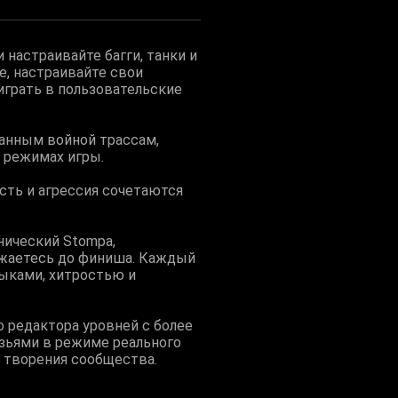
 настраивайте багги, танки и
, настраивайте свои
 играть в пользовательские
ванным войной трассам,
х режимах игры.
ость и агрессия сочетаются
нический Stompa,
ажаетесь до финиша. Каждый
ыками, хитростью и
 редактора уровней с более
узьями в режиме реального
е творения сообщества.