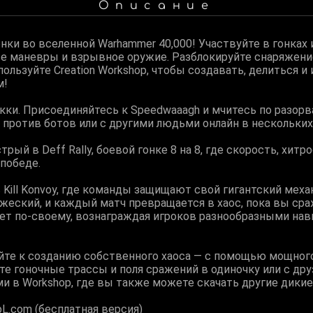
Описание
и во вселенной Warhammer 40,000! Участвуйте в гонках и
е маневры и взрывное оружие. Разблокируйте снаряжение
ользуйте Creation Workshop, чтобы создавать, делиться и
м!
кки. Присоединяйтесь к Speedwaaagh и мчитесь по разор
у, против ботов или с другими людьми онлайн в нескольки
ый в Deff Rally, боевой гонке 8 на 8, где скорость, хитр
победе.
 Kill Konvoy, где команды защищают свой гигантский меха
жеский, и каждый матч превращается в хаос, пока вы ср
ет по-своему, вознаграждая игроков разнообразными нав
айте к созданию собственного хаоса — с помощью мощного
те гоночные трассы и поля сражений в одиночку или с др
ми в Workshop, где вы также можете скачать другие дики
.com (бесплатная версия)