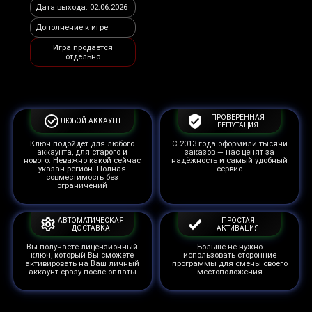
Дата выхода: 02.06.2026
Дополнение к игре
Игра продаётся
отдельно
ПРОВЕРЕННАЯ
ЛЮБОЙ АККАУНТ
РЕПУТАЦИЯ
Ключ подойдет для любого
С 2013 года оформили тысячи
аккаунта, для старого и
заказов — нас ценят за
нового. Неважно какой сейчас
надёжность и самый удобный
указан регион. Полная
сервис
совместимость без
ограничений
АВТОМАТИЧЕСКАЯ
ПРОСТАЯ
ДОСТАВКА
АКТИВАЦИЯ
Вы получаете лицензионный
Больше не нужно
ключ, который Вы сможете
использовать сторонние
активировать на Ваш личный
программы для смены своего
аккаунт сразу после оплаты
местоположения