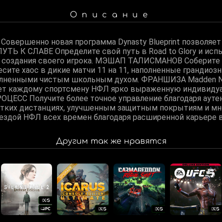
Описание
 - Совершенно новая программа Dynasty Blueprint позволяе
УТЬ К СЛАВЕ Определите свой путь в Road to Glory и ис
е создания своего игрока. МЭШАП ТАЛИСМАНОВ Соберите 
есите хаос в дикие матчи 11 на 11, наполненные грандио
олненными чистым школьным духом. ФРАНШИЗА Madden 
ает каждому спортсмену НФЛ ярко выраженную индивидуа
ЦЕСС Получите более точное управление благодаря ауте
отких дистанциях, улучшенным защитным покрытиям и мн
здой НФЛ всех времен благодаря расширенной карьере в G
Другим так же нравятся