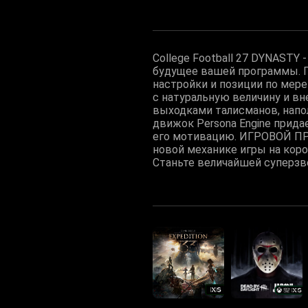
College Football 27 DYNASTY
будущее вашей программы. П
настройки и позиции по мер
с натуральную величину и вн
выходками талисманов, нап
движок Persona Engine прид
его мотивацию. ИГРОВОЙ ПРО
новой механике игры на кор
Станьте величайшей суперзве