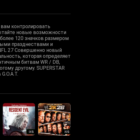
т вам контролировать
пытайте новые возможности
более 120 значков размером
зными празднествами и
NFL 27 Совершенно новый
льность, которая определяет
нтичным битвам WR / DB,
огому другому. SUPERSTAR
.O.A.T.