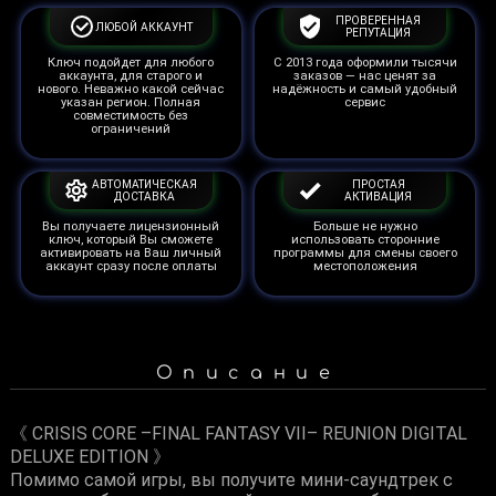
ПРОВЕРЕННАЯ
ЛЮБОЙ АККАУНТ
РЕПУТАЦИЯ
Ключ подойдет для любого
С 2013 года оформили тысячи
аккаунта, для старого и
заказов — нас ценят за
нового. Неважно какой сейчас
надёжность и самый удобный
указан регион. Полная
сервис
совместимость без
ограничений
АВТОМАТИЧЕСКАЯ
ПРОСТАЯ
ДОСТАВКА
АКТИВАЦИЯ
Вы получаете лицензионный
Больше не нужно
ключ, который Вы сможете
использовать сторонние
активировать на Ваш личный
программы для смены своего
аккаунт сразу после оплаты
местоположения
Описание
《 CRISIS CORE –FINAL FANTASY VII– REUNION DIGITAL
DELUXE EDITION 》
Помимо самой игры, вы получите мини-саундтрек с