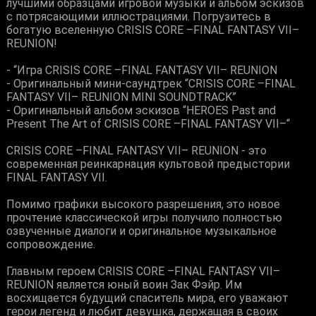
лучшими образцами игровой музыки и альбом эскизов
с потрясающими иллюстрациями. Погрузитесь в
богатую вселенную CRISIS CORE –FINAL FANTASY VII–
REUNION!
- “Игра CRISIS CORE –FINAL FANTASY VII– REUNION
- Оригинальный мини-саундтрек “CRISIS CORE –FINAL
FANTASY VII– REUNION MINI SOUNDTRACK”
- Оригинальный альбом эскизов “HEROES Past and
Present The Art of CRISIS CORE –FINAL FANTASY VII–“
CRISIS CORE –FINAL FANTASY VII– REUNION - это
современная реинкарнация культовой предыстории
FINAL FANTASY VII.
Помимо графики высокого разрешения, это новое
прочтение классической игры получило полностью
озвученные диалоги и оригинальное музыкальное
сопровождение.
Главным героем CRISIS CORE –FINAL FANTASY VII–
REUNION является юный воин Зак Фэйр. Им
восхищается будущий спаситель мира, его уважают
герои легенд и любит девушка, держащая в своих