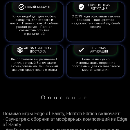
ПРОВЕРЕННАЯ
ЛЮБОЙ АККАУНТ
РЕПУТАЦИЯ
Ключ подойдет для любого
С 2013 года оформили тысячи
аккаунта, для старого и
заказов — нас ценят за
нового. Неважно какой сейчас
надёжность и самый удобный
указан регион. Полная
сервис
совместимость без
ограничений
АВТОМАТИЧЕСКАЯ
ПРОСТАЯ
ДОСТАВКА
АКТИВАЦИЯ
Вы получаете лицензионный
Больше не нужно
ключ, который Вы сможете
использовать сторонние
активировать на Ваш личный
программы для смены своего
аккаунт сразу после оплаты
местоположения
Описание
Помимо игры Edge of Sanity, Eldritch Edition включает:
- Саундтрек: сборник атмосферных композиций из Edge
of Sanity.