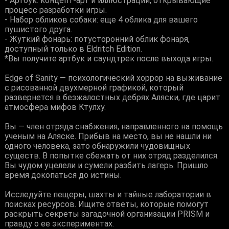
- Артбук: концепт-арт и иллюстрации, открывающие
процесс разработки игры.
- Набор обликов собаки: еще 4 облика для вашего
пушистого друга.
- Жуткий фонарь: потусторонний облик фонаря,
доступный только в Eldritch Edition.
*Вы получите артбук и саундтрек после выхода игры.
Edge of Sanity — психологический хоррор на выживание
с рисованной двухмерной графикой, который
развернется в безжалостных дебрях Аляски, где царит
атмосфера мифов Ктулху.
Вы — член отряда снабжения, направленного на помощь
ученым на Аляске. Прибыв на место, вы не нашли ни
одного человека, зато обнаружили чудовищных
существ. В попытке сбежать от них отряд разделился.
Вы чудом уцелели и сумели разбить лагерь. Пришло
время докопаться до истины.
Исследуйте пещеры, шахты и тайные лаборатории в
поисках ресурсов. Ищите ответы, которые помогут
раскрыть секреты загадочной организации PRISM и
правду о ее экспериментах.