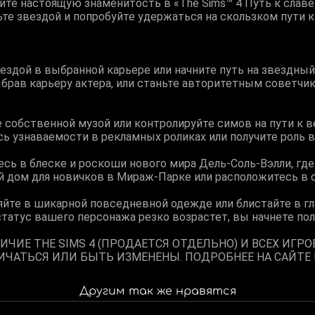
йте настоящую знаменитость в «The Sims™ 4 Путь к славе
ьте звездой и попробуйте удержаться на скользком пути к
ездой в выбранной карьере или начните путь на звездный
ыбрав карьеру актера, или станьте авторитетным советчи
е собственной музой или контролируйте симов на пути к 
ь узнаваемости в рекламных роликах или получите роль в
есь в блеске и роскоши нового мира Дель-Соль-Вэлли, гд
ой дом для новичков в Мираж-Парке или расположитесь в 
яйте в шикарной повседневной одежде или блистайте в гл
статус вашего персонажа резко возрастет, вы начнете по
ИЧИЕ THE SIMS 4 (ПРОДАЕТСЯ ОТДЕЛЬНО) И ВСЕХ ИГР
ЧАТЬСЯ ИЛИ БЫТЬ ИЗМЕНЕНЫ. ПОДРОБНЕЕ НА САЙТЕ 
Другим так же нравятся