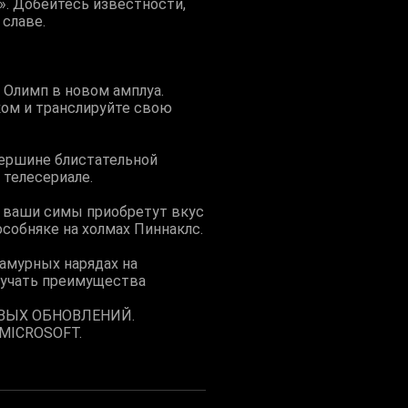
». Добейтесь известности,
 славе.
 Олимп в новом амплуа.
ком и транслируйте свою
вершине блистательной
 телесериале.
е ваши симы приобретут вкус
особняке на холмах Пиннаклс.
амурных нарядах на
лучать преимущества
ОВЫХ ОБНОВЛЕНИЙ.
MICROSOFT.