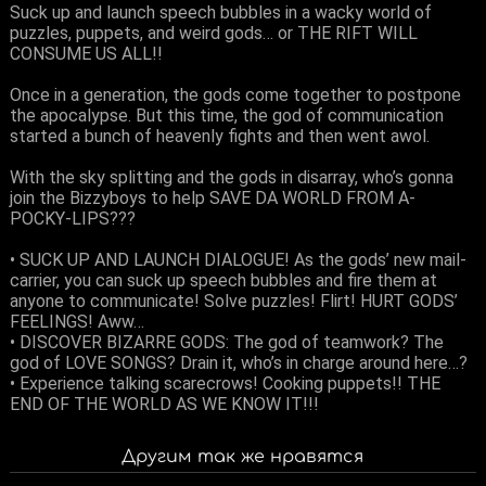
Suck up and launch speech bubbles in a wacky world of
puzzles, puppets, and weird gods… or THE RIFT WILL
CONSUME US ALL!!
Once in a generation, the gods come together to postpone
the apocalypse. But this time, the god of communication
started a bunch of heavenly fights and then went awol.
With the sky splitting and the gods in disarray, who’s gonna
join the Bizzyboys to help SAVE DA WORLD FROM A-
POCKY-LIPS???
• SUCK UP AND LAUNCH DIALOGUE! As the gods’ new mail-
carrier, you can suck up speech bubbles and fire them at
anyone to communicate! Solve puzzles! Flirt! HURT GODS’
FEELINGS! Aww…
• DISCOVER BIZARRE GODS: The god of teamwork? The
god of LOVE SONGS? Drain it, who’s in charge around here…?
• Experience talking scarecrows! Cooking puppets!! THE
END OF THE WORLD AS WE KNOW IT!!!
Другим так же нравятся