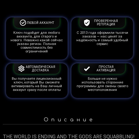
ПРОВЕРЕННАЯ
ЛЮБОЙ АККАУНТ
РЕПУТАЦИЯ
Ключ подойдет для любого
С 2013 года оформили тысячи
аккаунта, для старого и
заказов — нас ценят за
нового. Неважно какой сейчас
надёжность и самый удобный
указан регион. Полная
сервис
совместимость без
ограничений
АВТОМАТИЧЕСКАЯ
ПРОСТАЯ
ДОСТАВКА
АКТИВАЦИЯ
Вы получаете лицензионный
Больше не нужно
ключ, который Вы сможете
использовать сторонние
активировать на Ваш личный
программы для смены своего
аккаунт сразу после оплаты
местоположения
Описание
THE WORLD IS ENDING AND THE GODS ARE SQUABBLING!