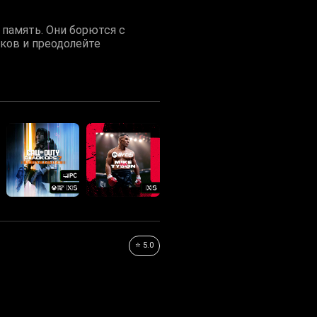
 память. Они борются с
иков и преодолейте
⭐ 5.0