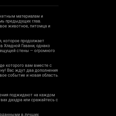
южетным материалам и
емь предыдущих глав.
овое животное, питомца и
я, которое продолжает
 в Хладной Гавани, однако
епещущей стены — огромного
оде которого вам вместе с
ну! Вас ждут два дополнения
вое событие и новая область.
ения поджидают на каждом
вах даэдра или сражайтесь с
зданными в лучших