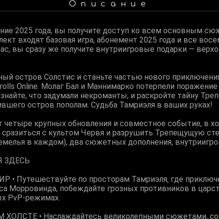
Описание
ние 2025 года, вы получите доступ ко всем основным с
лект входят базовая игра, абонемент 2025 года и все вос
ас, вы сразу же получите внутриигровые подарки — верх
ный остров Солстис и станьте частью нового приключени
olls Online. Молаг Бал и Маннимарко потерпели поражение
Узнайте, что задумали некроманты, и раскройте тайну Тр
ившего остров пополам. Судьба Тамриэля в ваших руках!
т четыре крупных обновления и совместное событие, в х
 сразиться с культом Червя и разрушить Трепещущую сте
емелья в каждом), два сюжетных дополнения, внутриигро
Я ЗДЕСЬ
• Путешествуйте по просторам Тамриэля, где приключ
еса Морровинда, побеждайте грозных противников в царст
ых PvP-режимах.
ХОЛСТЕ • Наслаждайтесь великолепными сюжетами, со