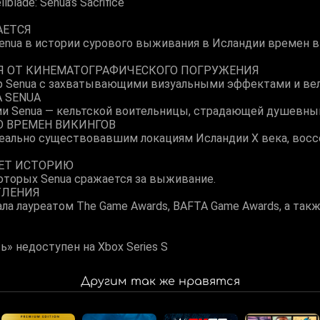
blade: Senua’s Sacrifice
АЕТСЯ
nua в истории сурового выживания в Исландии времен в
Я ОТ КИНЕМАТОГРАФИЧЕСКОГО ПОГРУЖЕНИЯ
ир Senua с захватывающими визуальными эффектами и ве
 SENUA
ми Senua — кельтской воительницы, страдающей душевны
 ВРЕМЕН ВИКИНГОВ
реально существовавшим локациям Исландии X века, вос
ЕТ ИСТОРИЮ
которых Senua сражается за выживание.
ТЛЕНИЯ
ала лауреатом The Game Awards, BAFTA Game Awards, а так
» недоступен на Xbox Series S
Другим так же нравятся