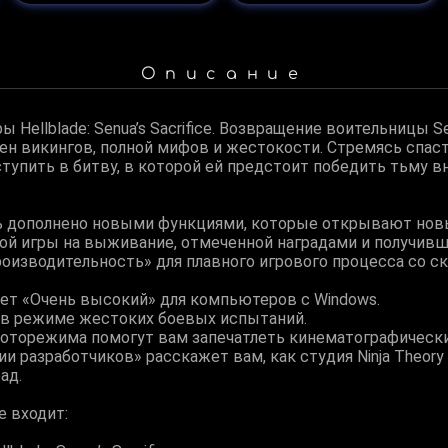
Описание
 Hellblade: Senua’s Sacrifice. Возвращение воительницы S
н викингов, полной мифов и жестокости. Стремясь спасти
тупить в битву, в которой ей предстоит победить тьму вн
рь дополнено новыми функциями, которые открывают но
й игры на выживание, отмеченной наградами и получивш
оизводительность» для плавного игрового процесса со с
сет «Очень высокий» для компьютеров с Windows.
я в режиме жестоких боевых испытаний.
фоторежима помогут вам запечатлеть кинематографическ
 разработчиков» расскажет вам, как студия Ninja Theory с
ад.
е входит: