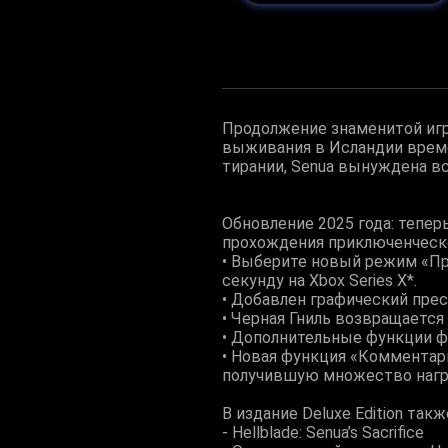
Продолжение знаменитой игры
выживания в Исландии време
тирании, Senua вынуждена вс
Обновление 2025 года: тепе
прохождения приключенческо
• Выберите новый режим «Пр
секунду на Xbox Series X*.
• Добавлен графический пре
• Черная Гниль возвращаетс
• Дополнительные функции 
• Новая функция «Комментарии
получившую множество нагр
В издание Deluxe Edition такж
- Hellblade: Senua’s Sacrifice