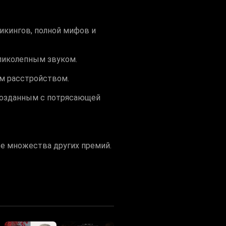
икингов, полной мифов и
ликолепным звуком.
м расстройством.
созданным с потрясающей
же множества других премий.