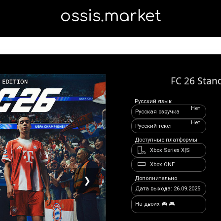
ossis.market
FC 26 Stan
Русский язык
Нет
Русская озвучка
Нет
Русский текст
Доступные платформы
Xbox Series X|S
Xbox ONE
Дополнительно
❯
Дата выхода: 26.09.2025
На двоих 🎮 🎮