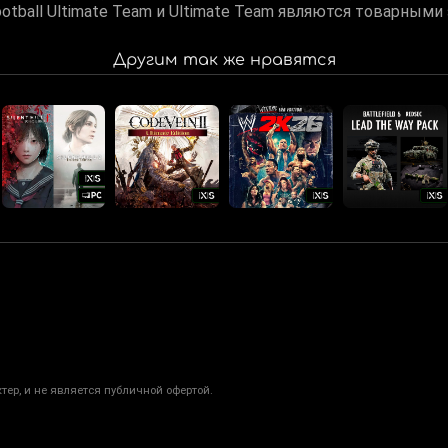
 Football Ultimate Team и Ultimate Team являются товарными з
Другим так же нравятся
ер, и не является публичной офертой.