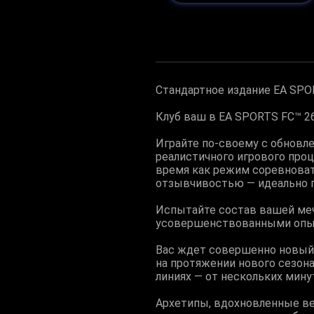
Стандартное издание EA SPOR
Клуб ваш в EA SPORTS FC™ 26
Играйте по-своему с обнов
реалистичного игрового проц
время как режим соревноват
отзывчивостью — идеально по
Испытайте состав вашей мечт
усовершенствованными опыто
Вас ждет совершенно новый 
на протяжении нового сезон
линиях — от нескольких мину
Архетипы, вдохновленные ве