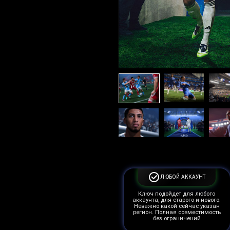
ЛЮБОЙ АККАУНТ
Ключ подойдет для любого
аккаунта, для старого и нового.
Неважно какой сейчас указан
регион. Полная совместимость
без ограничений