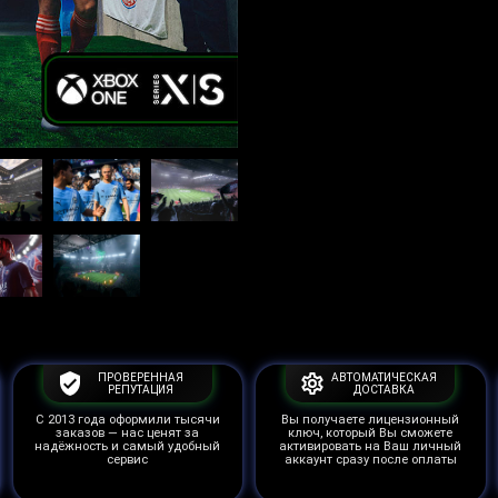
ПРОВЕРЕННАЯ
АВТОМАТИЧЕСКАЯ
РЕПУТАЦИЯ
ДОСТАВКА
С 2013 года оформили тысячи
Вы получаете лицензионный
заказов — нас ценят за
ключ, который Вы сможете
надёжность и самый удобный
активировать на Ваш личный
сервис
аккаунт сразу после оплаты