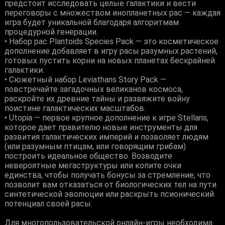
предстоит исследовать целые галактики и вести
переговоры с множеством инопланетных рас — каждая
игра будет уникальной благодаря алгоритмам
процедурной генерации.
• Набор рас Plantoids Species Pack — это косметическое
дополнение добавляет в игру расы разумных растений,
готовых пустить корни на новых планетах бескрайней
галактики.
• Сюжетный набор Leviathans Story Pack —
повстречайте загадочных великанов космоса,
раскройте их древние тайны и развяжите войну
поистине галактических масштабов.
• Utopia — первое крупное дополнение к игре Stellaris,
которое дает правителю новые инструменты для
развития галактических империй и позволяет людям
(или разумным птицам, или говорящим грибам)
построить идеальное общество. Возводите
невероятные мегаструктуры или копите очки
единства, чтобы получать бонусы за стремление, что
позволит вам отказаться от биологических тел на пути
синтетической эволюции или раскрыть псионический
потенциал своей расы.
Для многопользовательской онлайн-игры необходима