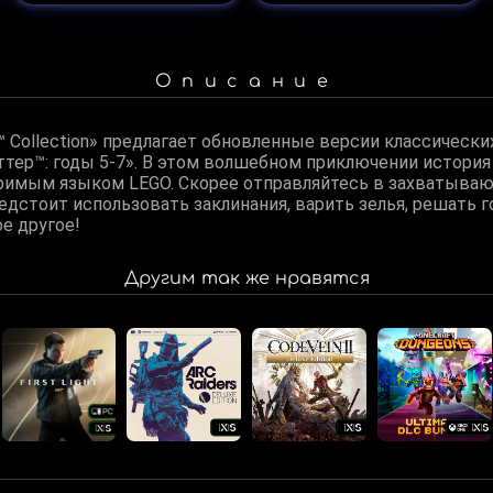
Описание
™ Collection» предлагает обновленные версии классически
ттер™: годы 5-7». В этом волшебном приключении история
римым языком LEGO. Скорее отправляйтесь в захватыва
едстоит использовать заклинания, варить зелья, решать г
ое другое!
Другим так же нравятся