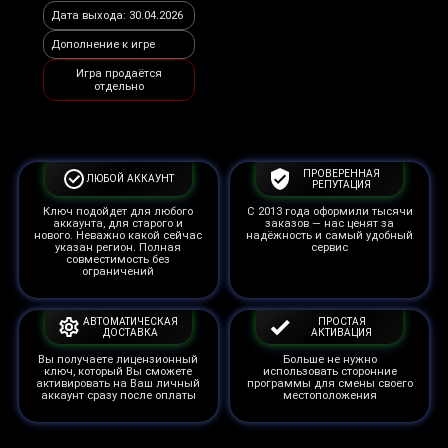
Дата выхода: 30.04.2026
Дополнение к игре
Игра продаётся
отдельно
ПРОВЕРЕННАЯ
ЛЮБОЙ АККАУНТ
РЕПУТАЦИЯ
Ключ подойдет для любого
С 2013 года оформили тысячи
аккаунта, для старого и
заказов — нас ценят за
нового. Неважно какой сейчас
надёжность и самый удобный
указан регион. Полная
сервис
совместимость без
ограничений
АВТОМАТИЧЕСКАЯ
ПРОСТАЯ
ДОСТАВКА
АКТИВАЦИЯ
Вы получаете лицензионный
Больше не нужно
ключ, который Вы сможете
использовать сторонние
активировать на Ваш личный
программы для смены своего
аккаунт сразу после оплаты
местоположения