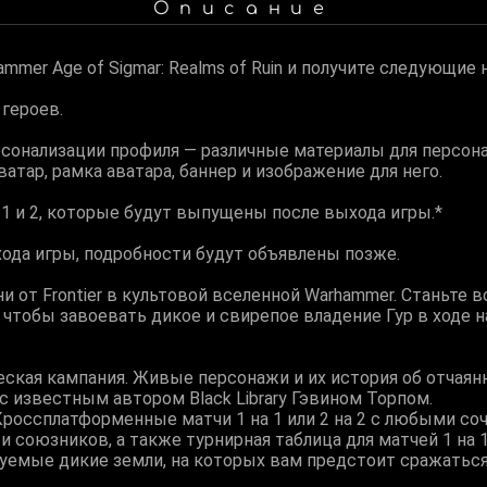
Описание
mmer Age of Sigmar: Realms of Ruin и получите следующие 
 героев.
сонализации профиля — различные материалы для персона
атар, рамка аватара, баннер и изображение для него.
1 и 2, которые будут выпущены после выхода игры.*
ода игры, подробности будут объявлены позже.
и от Frontier в культовой вселенной Warhammer. Станьте 
 чтобы завоевать дикое и свирепое владение Гур в ходе 
ская кампания. Живые персонажи и их история об отчая
с известным автором Black Library Гэвином Торпом.
 Кроссплатформенные матчи 1 на 1 или 2 на 2 с любыми со
союзников, а также турнирная таблица для матчей 1 на 1
руемые дикие земли, на которых вам предстоит сражаться