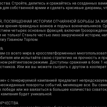
ества. Стройте, делитесь и сражайтесь на созданных вами
 для собственной армии и сделать красивые диорамы, ч
, ПОСВЯЩЕННАЯ ИСТОРИИ ОТЧАЯННОЙ БОРЬБЫ ЗА Ж
чки зрения праведных воинов и подлых военачальников. С
астием четырех основных фракций, включая Грозорождён
 не только! Станьте частью лихо закрученной истории, н
rary Гэвином Торпом.
РА
ам со всего мира в кроссплатформенных многопользоват
бителя или испытайте свою стратегию на прочность и пр
ьном рейтинговом режиме. Доступны сражения в боях 1 на 
астников. Или же вы можете сыграть с другом в коопера
е» с генерируемой кампанией предлагает непредсказуе
 неожиданные повороты событий, меняющие все. Вы сами 
 к победе или же ввязаться в большее количество схвато
 кампания будет уникальной.
ОРЧЕСТВА