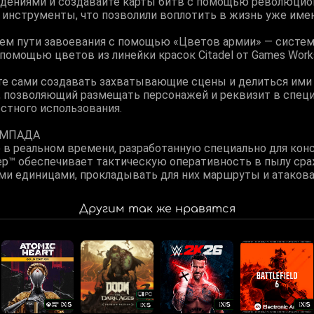
дениями и создавайте карты битв с помощью революцион
 инструменты, что позволили воплотить в жизнь уже име
оем пути завоевания с помощью «Цветов армии» — систе
помощью цветов из линейки красок Citadel от Games Work
е сами создавать захватывающие сцены и делиться ими 
 позволяющий размещать персонажей и реквизит в спец
стного использования.
ЙМПАДА
 в реальном времени, разработанную специально для кон
tep™ обеспечивает тактическую оперативность в пылу ср
 единицами, прокладывать для них маршруты и атакова
Другим так же нравятся