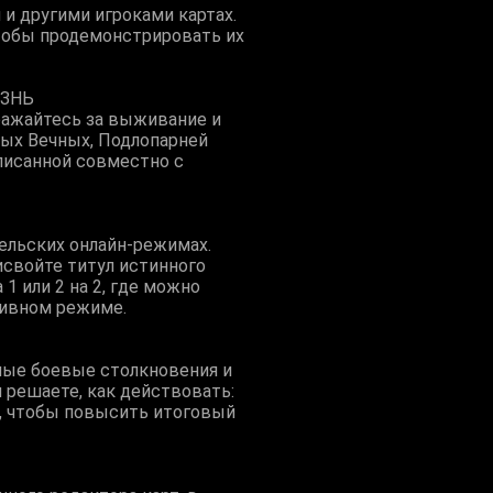
 и другими игроками картах.
тобы продемонстрировать их
ИЗНЬ
ражайтесь за выживание и
ных Вечных, Подлопарней
аписанной совместно с
ельских онлайн-режимах.
исвойте титул истинного
1 или 2 на 2, где можно
тивном режиме.
мые боевые столкновения и
решаете, как действовать:
к, чтобы повысить итоговый