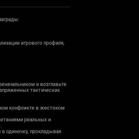
награды:
лизации игрового профиля,
военачальником и возглавьте
напряженных тактических
нном конфликте в жестоком
четаниями реальных и
.
 в одиночку, прокладывая